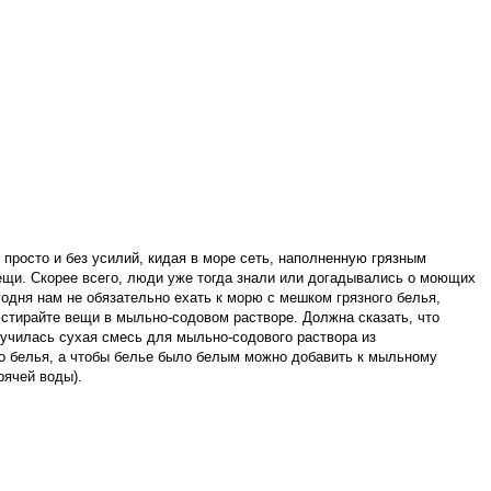
 просто и без усилий, кидая в море сеть, наполненную грязным
вещи. Скорее всего, люди уже тогда знали или догадывались о моющих
годня нам не обязательно ехать к морю с мешком грязного белья,
стирайте вещи в мыльно-содовом растворе
. Должна сказать, что
олучилась сухая смесь для мыльно-содового раствора из
хого белья, а чтобы белье было белым можно добавить к мыльному
рячей воды).