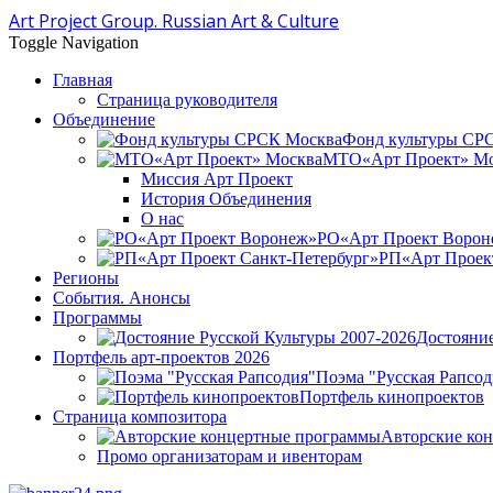
Art Project Group. Russian Art & Culture
Toggle Navigation
Главная
Страница руководителя
Объединение
Фонд культуры СР
МТО«Арт Проект» Мо
Миссия Арт Проект
История Объединения
О нас
РО«Арт Проект Ворон
РП«Арт Проект
Регионы
События. Анонсы
Программы
Достояние
Портфель арт-проектов 2026
Поэма "Русская Рапсод
Портфель кинопроектов
Страница композитора
Авторские ко
Промо организаторам и ивенторам