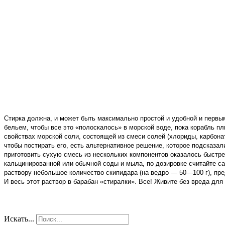
Стирка должна, и может быть максимально простой и удобной и первы
бельем, чтобы все это «полоскалось» в морской воде, пока корабль п
свойствах морской соли, состоящей из смеси солей (хлориды, карбонат
чтобы постирать его, есть альтернативное
решение,
которое подсказали
приготовить сухую смесь из нескольких компонентов оказалось быстре
кальцинированной или обычной соды и мыла, по дозировке считайте сам
раствору небольшое количество скипидара (на ведро — 50—100 г), пре
И весь этот раствор в барабан «стиралки». Все! Живите без вреда для
Искать...