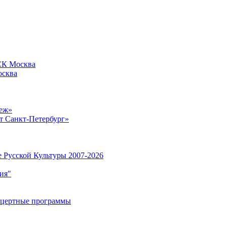
СК Москва
сква
еж»
 Санкт-Петербург»
 Русской Культуры 2007-2026
ия"
нцертные программы